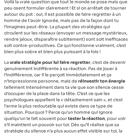
Voilà la vraie question que tout le monde se pose mais que
peu osent formuler clairement ! Et si on arrêtait de tourner
autour du pot : oui, il est possible de faire regretter à un
homme de t’avoir ignorée, mais pas de la façon dont tu
l’imagines peut-être. La plupart des stratégies qui
circulent sur les réseaux (envoyer un message mystérieux,
rendre jaloux, disparaître subitement) sont soit inefficaces
soit contre-productives. Ce qui fonctionne vraiment, c’est
bien plus sobre et bien plus puissant à la fois !
La
vraie stratégie pour lui faire regretter
, c’est de devenir
genuinement indifférente à sa réaction. Pas de jouer à
l’indifférence, car il le perçoit immédiatement et ça
n’impressionne personne, mais de
réinvestir ton énergie
tellement intensément dans ta vie que son silence cesse
d’occuper de la place dans ta tête. C’est ce que les
psychologues appellent le « détachement sain », et c’est
l’arme la plus redoutable qui existe dans ce type de
situation. Pourquoi ? Parce qu’un homme qui ignore
quelqu’un le fait souvent pour
tester la réaction
, pour voir
s’il maintient un pouvoir sur toi. Dès qu’il réalise que sa
stratégie du silence n’a plus aucun effet visible sur toi, la