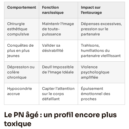
Comportement
Fonction
Impact sur
narcissique
l’entourage
Chirurgie
Maintenir l’image
Dépenses excessives,
esthétique
de toute-
pression sur le
compulsive
puissance
partenaire
Conquêtes de
Valider sa
Trahisons,
plus en plus
désirabilité
humiliations du
jeunes
partenaire vieillissant
Dépression ou
Deuil impossible
Violence
colère
de l’image idéale
psychologique
chronique
amplifiée
Hypocondrie
Capter l’attention
Épuisement
accrue
sur le corps
émotionnel des
défaillant
proches
Le PN âgé : un profil encore plus
toxique