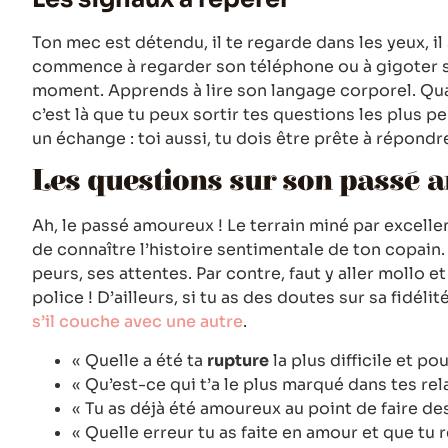
Ton mec est détendu, il te regarde dans les yeux, il s
commence à regarder son téléphone ou à gigoter su
moment. Apprends à lire son langage corporel. Quan
c’est là que tu peux sortir tes questions les plus pe
un échange : toi aussi, tu dois être prête à répondr
Les questions sur son passé
Ah, le passé amoureux ! Le terrain miné par excelle
de connaître l’histoire sentimentale de ton copain.
peurs, ses attentes. Par contre, faut y aller mollo 
police ! D’ailleurs, si tu as des doutes sur sa fidél
s’il couche avec une autre
.
« Quelle a été ta
rupture
la plus difficile et po
« Qu’est-ce qui t’a le plus marqué dans tes re
« Tu as déjà été amoureux au point de faire d
« Quelle erreur tu as faite en amour et que tu 