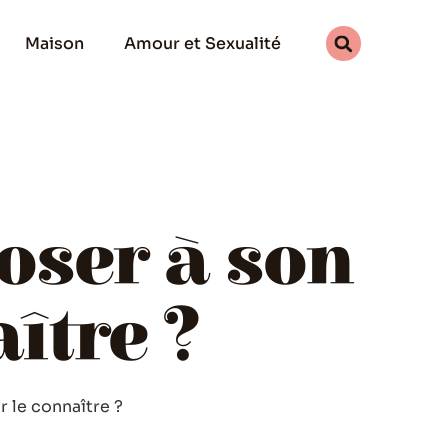
Maison
Amour et Sexualité
oser à son
ître ?
 le connaître ?