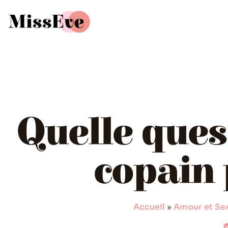
Quelle ques
copain 
Accueil
»
Amour et Sex