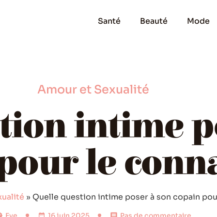
Santé
Beauté
Mode
Amour et Sexualité
tion intime p
pour le conna
ualité
»
Quelle question intime poser à son copain pour
Eve
16 juin 2025
Pas de commentaire