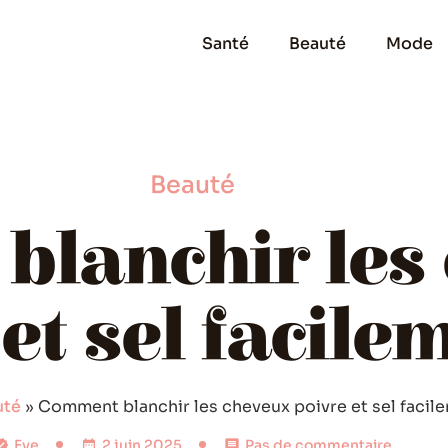
Santé
Beauté
Mode
Beauté
blanchir les
et sel facile
uté
»
Comment blanchir les cheveux poivre et sel facil
Eve
2 juin 2025
Pas de commentaire