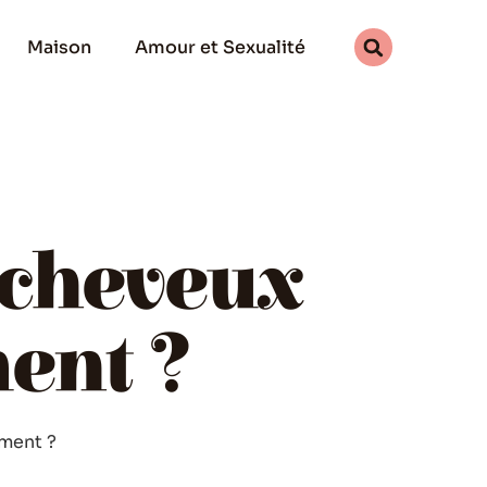
Maison
Amour et Sexualité
 cheveux
ment ?
ement ?