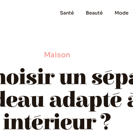
Santé
Beauté
Mode
Maison
oisir un sép
deau adapté 
intérieur ?