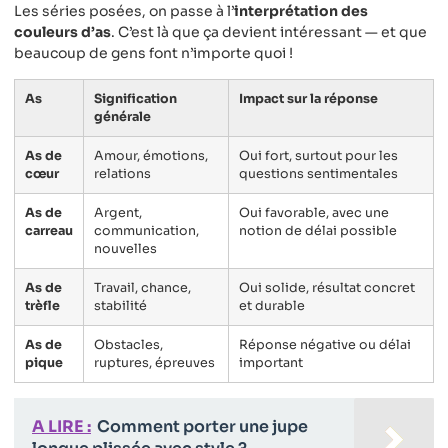
Les séries posées, on passe à l’
interprétation des
couleurs d’as
. C’est là que ça devient intéressant — et que
beaucoup de gens font n’importe quoi !
As
Signification
Impact sur la réponse
générale
As de
Amour, émotions,
Oui fort, surtout pour les
cœur
relations
questions sentimentales
As de
Argent,
Oui favorable, avec une
carreau
communication,
notion de délai possible
nouvelles
As de
Travail, chance,
Oui solide, résultat concret
trèfle
stabilité
et durable
As de
Obstacles,
Réponse négative ou délai
pique
ruptures, épreuves
important
A LIRE :
Comment porter une jupe