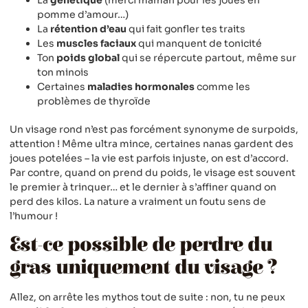
La
génétique
(merci maman pour les joues en
pomme d’amour…)
La
rétention d’eau
qui fait gonfler tes traits
Les
muscles faciaux
qui manquent de tonicité
Ton
poids global
qui se répercute partout, même sur
ton minois
Certaines
maladies hormonales
comme les
problèmes de thyroïde
Un visage rond n’est pas forcément synonyme de surpoids,
attention ! Même ultra mince, certaines nanas gardent des
joues potelées – la vie est parfois injuste, on est d’accord.
Par contre, quand on prend du poids, le visage est souvent
le premier à trinquer… et le dernier à s’affiner quand on
perd des kilos. La nature a vraiment un foutu sens de
l’humour !
Est-ce possible de perdre du
gras uniquement du visage ?
Allez, on arrête les mythos tout de suite : non, tu ne peux