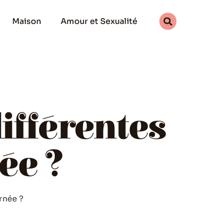
Maison
Amour et Sexualité
ifférentes
ée ?
rnée ?