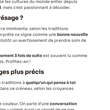
se les cultures du monde entier depuis
l
, mais c’est passionnant à décoder.
résage ?
re imminente, selon les traditions
nterprète ce signe comme une
bonne nouvelle
t plutôt un avertissement de prendre soin de
ement 3 fois de suite
est souvent lu comme
s. Profites-en !
ages plus précis
 traditions à
quelqu’un qui pense à toi
.
dans ce créneau, selon les croyances
 couleur. On parle d’une
conversation
ins y voient aussi un rappel de ne pas