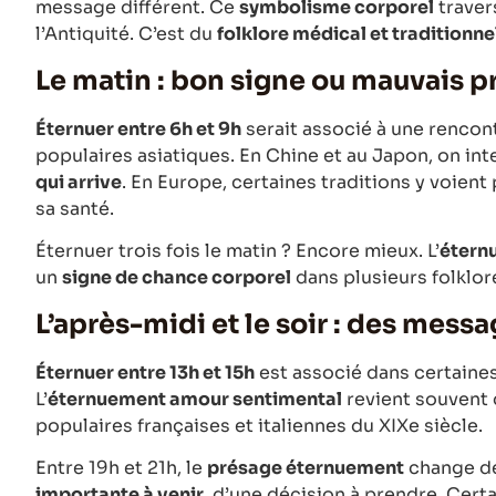
message différent. Ce
symbolisme corporel
traver
l’Antiquité. C’est du
folklore médical et traditionne
Le matin : bon signe ou mauvais p
Éternuer entre 6h et 9h
serait associé à une rencont
populaires asiatiques. En Chine et au Japon, on i
qui arrive
. En Europe, certaines traditions y voien
sa santé.
Éternuer trois fois le matin ? Encore mieux. L’
éternu
un
signe de chance corporel
dans plusieurs folklore
L’après-midi et le soir : des mess
Éternuer entre 13h et 15h
est associé dans certaines
L’
éternuement amour sentimental
revient souvent 
populaires françaises et italiennes du XIXe siècle.
Entre 19h et 21h, le
présage éternuement
change de
importante à venir
, d’une décision à prendre. Certa