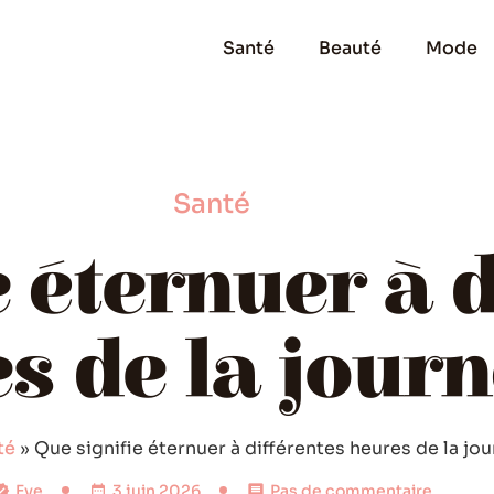
Santé
Beauté
Mode
Santé
e éternuer à d
s de la journ
té
»
Que signifie éternuer à différentes heures de la jou
Eve
3 juin 2026
Pas de commentaire