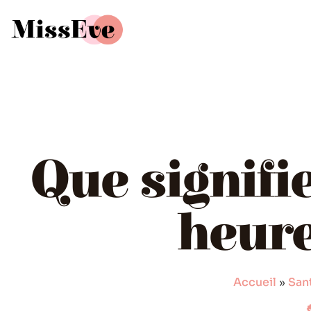
Que signifi
heure
Accueil
»
San