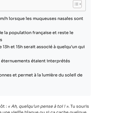
km/h lorsque les muqueuses nasales sont
e la population française et reste le
és
e 13h et 15h serait associé à quelqu’un qui
 éternuements étaient interprétés
nnes et permet à la lumière du soleil de
ôt :
« Ah, quelqu’un pense à toi ! »
. Tu souris
e une vieille blague ou si ça cache quelque