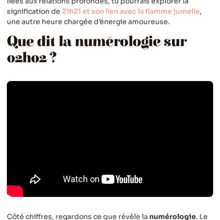
liées aux relations profondes, tu pourrais explorer la
signification de
21h21 et son lien avec la flamme jumelle
,
une autre heure chargée d’énergie amoureuse.
Que dit la numérologie sur
02h02 ?
Côté chiffres, regardons ce que révèle la
numérologie
. Le