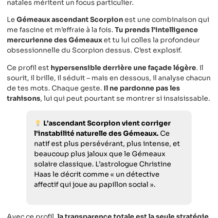
natales méritent un focus particulier.
Le
Gémeaux ascendant Scorpion
est une combinaison qui
me fascine et m’effraie à la fois.
Tu prends l’intelligence
mercurienne des Gémeaux
et tu lui colles la profondeur
obsessionnelle du Scorpion dessus. C’est explosif.
Ce profil est
hypersensible derrière une façade légère
. Il
sourit, il brille, il séduit – mais en dessous, il analyse chacun
de tes mots. Chaque geste.
Il ne pardonne pas les
trahisons
, lui qui peut pourtant se montrer si insaisissable.
L’ascendant Scorpion vient corriger
l’instabilité naturelle des Gémeaux.
Ce
natif est plus persévérant, plus intense, et
beaucoup plus jaloux que le Gémeaux
solaire classique. L’astrologue Christine
Haas le décrit comme « un détective
affectif qui joue au papillon social ».
Avec ce profil,
la transparence totale est la seule stratégie