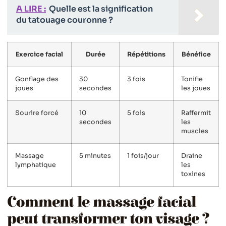
A LIRE :
Quelle est la signification
du tatouage couronne ?
Exercice facial
Durée
Répétitions
Bénéfice
Gonflage des
30
3 fois
Tonifie
joues
secondes
les joues
Sourire forcé
10
5 fois
Raffermit
secondes
les
muscles
Massage
5 minutes
1 fois/jour
Draine
lymphatique
les
toxines
Comment le massage facial
peut transformer ton visage ?