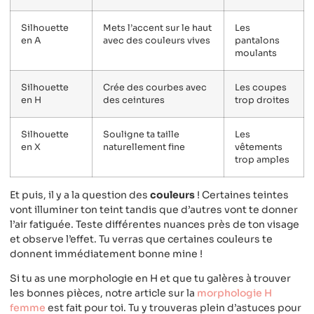
Silhouette
Mets l’accent sur le haut
Les
en A
avec des couleurs vives
pantalons
moulants
Silhouette
Crée des courbes avec
Les coupes
en H
des ceintures
trop droites
Silhouette
Souligne ta taille
Les
en X
naturellement fine
vêtements
trop amples
Et puis, il y a la question des
couleurs
! Certaines teintes
vont illuminer ton teint tandis que d’autres vont te donner
l’air fatiguée. Teste différentes nuances près de ton visage
et observe l’effet. Tu verras que certaines couleurs te
donnent immédiatement bonne mine !
Si tu as une morphologie en H et que tu galères à trouver
les bonnes pièces, notre article sur la
morphologie H
femme
est fait pour toi. Tu y trouveras plein d’astuces pour