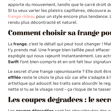
apporte du mouvement, tandis que le carré droit do
Si tu veux varier les plaisirs capillaires, découvre 
frange rideau
pour un style encore plus tendance. Le
rendu plus décontracté et naturel.
Comment choisir sa frange pou
La
frange
, c’est le détail qui peut tout changer ! Ma
t’y prends mal. Une frange bien taillée peut effacer
espiègle qui nous rajeunit instantanément. Les a
Swift
l’ont bien compris et en ont fait leur signatur
Le secret d’une frange rajeunissante ? Elle doit être
effilée
reste le choix le plus sûr car elle s’adapte à 
artistique qui adoucit les traits sans alourdir le re
nette si tu as le visage rond – ça risque de te tasser
Les coupes dégradées : le secr
Les
coupes dégradées
sont les chouchoutes des co