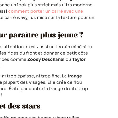
nne un look plus strict mais ultra moderne.
aussi
comment porter un carré avec une
 carré wavy, lui, mise sur la texture pour un
r paraître plus jeune ?
is attention, c’est aussi un terrain miné si tu
 les rides du front et donner ce petit côté
ctrices comme
Zooey Deschanel
ou
Taylor
e.
 ni trop épaisse, ni trop fine. La
frange
la plupart des visages. Elle crée ce flou
gard. Évite par contre la frange droite trop
 !
et des stars
iffeurs pour une bonne raison : elles