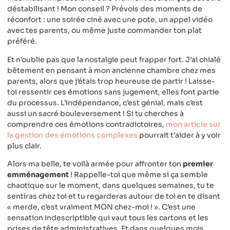
déstabilisant ! Mon conseil ? Prévois des moments de
réconfort : une soirée ciné avec une pote, un appel vidéo
avec tes parents, ou même juste commander ton plat
préféré.
Et n’oublie pas que la nostalgie peut frapper fort. J’ai chialé
bêtement en pensant à mon ancienne chambre chez mes
parents, alors que j’étais trop heureuse de partir ! Laisse-
toi ressentir ces émotions sans jugement, elles font partie
du processus. L’indépendance, c’est génial, mais c’est
aussi un sacré bouleversement ! Si tu cherches à
comprendre ces émotions contradictoires,
mon article sur
la gestion des émotions complexes
pourrait t’aider à y voir
plus clair.
Alors ma belle, te voilà armée pour affronter ton
premier
emménagement
! Rappelle-toi que même si ça semble
chaotique sur le moment, dans quelques semaines, tu te
sentiras chez toi et tu regarderas autour de toi en te disant
« merde, c’est vraiment MON chez-moi ! ». C’est une
sensation indescriptible qui vaut tous les cartons et les
prises de tête administratives. Et dans quelques mois,