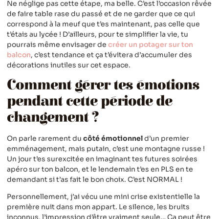
Ne néglige pas cette étape, ma belle. C’est l’occasion rêvée
de faire table rase du passé et de ne garder que ce qui
correspond à la meuf que t’es maintenant, pas celle que
t’étais au lycée ! D’ailleurs, pour te simplifier la vie, tu
pourrais même envisager de
créer un potager sur ton
balcon
, c’est tendance et ça t’évitera d’accumuler des
décorations inutiles sur cet espace.
Comment gérer tes émotions
pendant cette période de
changement ?
On parle rarement du
côté émotionnel
d’un premier
emménagement, mais putain, c’est une montagne russe !
Un jour t’es surexcitée en imaginant tes futures soirées
apéro sur ton balcon, et le lendemain t’es en PLS en te
demandant si t’as fait le bon choix. C’est NORMAL !
Personnellement, j’ai vécu une mini crise existentielle la
première nuit dans mon appart. Le silence, les bruits
inconnus, l’impression d’être vraiment seule… Ça peut être