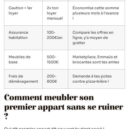
Caution + 1er
2x ton
Économise cette somme
loyer
loyer
plusieurs mois à l’avance
mensuel
!
Assurance
100-
Compare les offres en
habitation
200€/an
ligne, y’a moyen de
gratter
Meubles de
500-
Marketplace, Emmaüs et
base
1500€
brocantes sont tes amies
Frais de
200-
Demande à tes potes
déménagement
800€
contre pizza+bière !
Comment meubler son
premier appart sans se ruiner
?