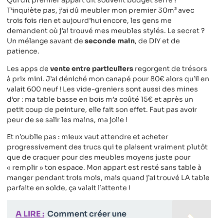
Qui dit premier appart dit souvent budget serré !
T’inquiète pas, j’ai dû meubler mon premier 30m² avec
trois fois rien et aujourd’hui encore, les gens me
demandent où j’ai trouvé mes meubles stylés. Le secret ?
Un mélange savant de
seconde main
, de DIY et de
patience.
Les apps de
vente entre particuliers
regorgent de trésors
à prix mini. J’ai déniché mon canapé pour 80€ alors qu’il en
valait 600 neuf ! Les vide-greniers sont aussi des mines
d’or : ma table basse en bois m’a coûté 15€ et après un
petit coup de peinture, elle fait son effet. Faut pas avoir
peur de se salir les mains, ma jolie !
Et n’oublie pas : mieux vaut attendre et acheter
progressivement des trucs qui te plaisent vraiment plutôt
que de craquer pour des meubles moyens juste pour
« remplir » ton espace. Mon appart est resté sans table à
manger pendant trois mois, mais quand j’ai trouvé LA table
parfaite en solde, ça valait l’attente !
A LIRE :
Comment créer une