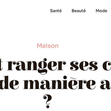
Santé
Beauté
Mode
Maison
ranger ses c
 de manière 
?