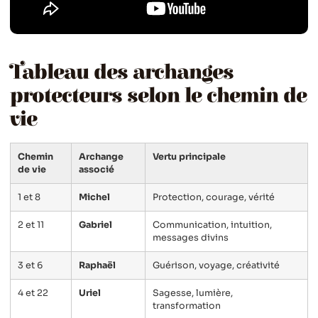
Tableau des archanges
protecteurs selon le chemin de
vie
Chemin
Archange
Vertu principale
de vie
associé
1 et 8
Michel
Protection, courage, vérité
2 et 11
Gabriel
Communication, intuition,
messages divins
3 et 6
Raphaël
Guérison, voyage, créativité
4 et 22
Uriel
Sagesse, lumière,
transformation