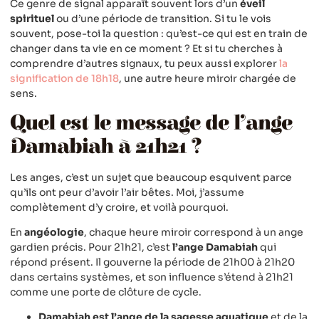
Ce genre de signal apparaît souvent lors d’un
éveil
spirituel
ou d’une période de transition. Si tu le vois
souvent, pose-toi la question : qu’est-ce qui est en train de
changer dans ta vie en ce moment ? Et si tu cherches à
comprendre d’autres signaux, tu peux aussi explorer
la
signification de 18h18
, une autre heure miroir chargée de
sens.
Quel est le message de l’ange
Damabiah à 21h21 ?
Les anges, c’est un sujet que beaucoup esquivent parce
qu’ils ont peur d’avoir l’air bêtes. Moi, j’assume
complètement d’y croire, et voilà pourquoi.
En
angéologie
, chaque heure miroir correspond à un ange
gardien précis. Pour 21h21, c’est
l’ange Damabiah
qui
répond présent. Il gouverne la période de 21h00 à 21h20
dans certains systèmes, et son influence s’étend à 21h21
comme une porte de clôture de cycle.
Damabiah est l’ange de la sagesse aquatique
et de la