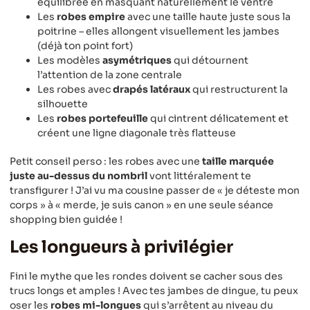
équilibrée en masquant naturellement le ventre
Les
robes empire
avec une taille haute juste sous la
poitrine – elles allongent visuellement les jambes
(déjà ton point fort)
Les modèles
asymétriques
qui détournent
l’attention de la zone centrale
Les robes avec
drapés latéraux
qui restructurent la
silhouette
Les
robes portefeuille
qui cintrent délicatement et
créent une ligne diagonale très flatteuse
Petit conseil perso : les robes avec une
taille marquée
juste au-dessus du nombril
vont littéralement te
transfigurer ! J’ai vu ma cousine passer de « je déteste mon
corps » à « merde, je suis canon » en une seule séance
shopping bien guidée !
Les longueurs à privilégier
Fini le mythe que les rondes doivent se cacher sous des
trucs longs et amples ! Avec tes jambes de dingue, tu peux
oser les
robes mi-longues
qui s’arrêtent au niveau du