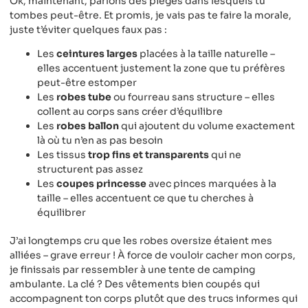
Ok, maintenant, parlons des pièges dans lesquels tu
tombes peut-être. Et promis, je vais pas te faire la morale,
juste t’éviter quelques faux pas :
Les
ceintures larges
placées à la taille naturelle –
elles accentuent justement la zone que tu préfères
peut-être estomper
Les
robes tube
ou fourreau sans structure – elles
collent au corps sans créer d’équilibre
Les
robes ballon
qui ajoutent du volume exactement
là où tu n’en as pas besoin
Les tissus
trop fins et transparents
qui ne
structurent pas assez
Les
coupes princesse
avec pinces marquées à la
taille – elles accentuent ce que tu cherches à
équilibrer
J’ai longtemps cru que les robes oversize étaient mes
alliées – grave erreur ! À force de vouloir cacher mon corps,
je finissais par ressembler à une tente de camping
ambulante. La clé ? Des vêtements bien coupés qui
accompagnent ton corps plutôt que des trucs informes qui