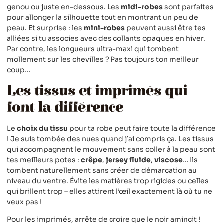
genou ou juste en-dessous. Les
midi-robes
sont parfaites
pour allonger la silhouette tout en montrant un peu de
peau. Et surprise : les
mini-robes
peuvent aussi être tes
alliées si tu associes avec des collants opaques en hiver.
Par contre, les longueurs ultra-maxi qui tombent
mollement sur les chevilles ? Pas toujours ton meilleur
coup…
Les tissus et imprimés qui
font la différence
Le
choix du tissu
pour ta robe peut faire toute la différence
! Je suis tombée des nues quand j’ai compris ça. Les tissus
qui accompagnent le mouvement sans coller à la peau sont
tes meilleurs potes :
crêpe
,
jersey fluide
,
viscose
… Ils
tombent naturellement sans créer de démarcation au
niveau du ventre. Évite les matières trop rigides ou celles
qui brillent trop – elles attirent l’œil exactement là où tu ne
veux pas !
Pour les imprimés, arrête de croire que le noir amincit !