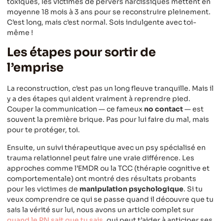
toxiques, les victimes de pervers narcissiques mettent en
moyenne 18 mois à 3 ans pour se reconstruire pleinement.
C’est long, mais c’est normal. Sois indulgente avec toi-
même !
Les étapes pour sortir de
l’emprise
La reconstruction, c’est pas un long fleuve tranquille. Mais il
y a des étapes qui aident vraiment à reprendre pied.
Couper la communication — ce fameux
no contact
— est
souvent la première brique. Pas pour lui faire du mal, mais
pour te protéger, toi.
Ensuite, un suivi thérapeutique avec un psy spécialisé en
trauma relationnel peut faire une vraie différence. Les
approches comme l’EMDR ou la TCC (thérapie cognitive et
comportementale) ont montré des résultats probants
pour les victimes de
manipulation psychologique
. Si tu
veux comprendre ce qui se passe quand il découvre que tu
sais la vérité sur lui, nous avons un article complet sur
quand le PN sait que tu sais
, qui peut t’aider à anticiper ses